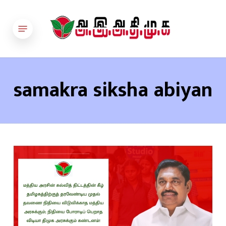
Skip
to
Menu
main
content
samakra siksha abiyan