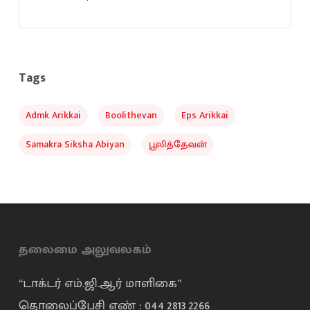
Tags
Admk Arikkai
Boolithevan
Eps Arikkai
Samakra Siksha Abiyan
பூலித்தேவன்
தலைமை அலுவலகம்
“டாக்டர் எம்.ஜி.ஆர் மாளிகை”
தொலைப்பேசி எண் : 044 2813 2266