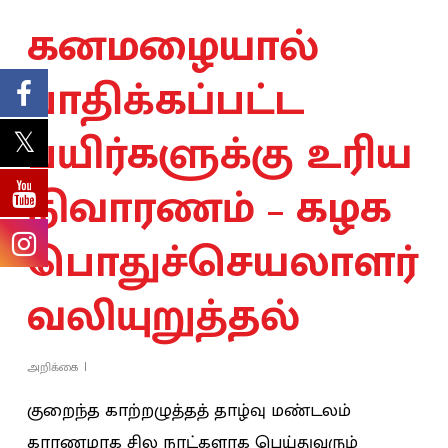
கனமழையால்
பாதிக்கப்பட்ட
பயிர்களுக்கு உரிய
நிவாரணம் – கழக
பொதுச்செயலாளர்
வலியுறுத்தல்
அறிக்கை
குறைந்த காற்றழுத்தத் தாழ்வு மண்டலம்
காரணமாக சில நாட்களாக பெய்துவரும்