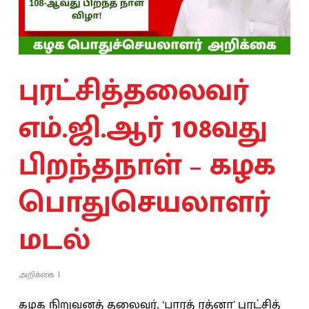
புரட்சித்தலைவர்
எம்.ஜி.ஆர் 108வது
பிறந்தநாள் – கழக
பொதுசெயலாளர்
மடல்
அறிக்கை
கழக நிறுவனத் தலைவர், ‘பாரத் ரத்னா' புரட்சித்