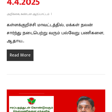
4.4.2025
அறிக்கை
,
கண்டன ஆர்ப்பாட்டம்
கள்ளக்குறிச்சி மாவட்டத்தில், மக்கள் நலன்
சார்ந்து நடைபெற்று வரும் பல்வேறு பணிகளை,
ஆதாய…
Read More