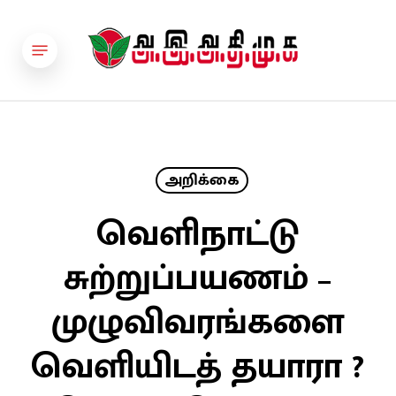
Skip
to
Menu
main
content
அறிக்கை
வெளிநாட்டு
சுற்றுப்பயணம் –
முழுவிவரங்களை
வெளியிடத் தயாரா ?