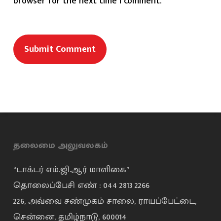
browser for the next time I comment.
தலைமை அலுவலகம்
“டாக்டர் எம்.ஜி.ஆர் மாளிகை”
தொலைப்பேசி எண் : 044 2813 2266
226, அவ்வை சண்முகம் சாலை, ராயப்பேட்டை,
சென்னை, தமிழ்நாடு, 600014