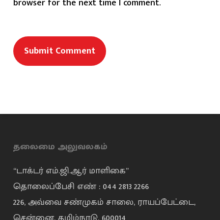
browser for the next time I comment.
தலைமை அலுவலகம்
“டாக்டர் எம்.ஜி.ஆர் மாளிகை”
தொலைப்பேசி எண் : 044 2813 2266
226, அவ்வை சண்முகம் சாலை, ராயப்பேட்டை,
சென்னை, தமிழ்நாடு, 600014