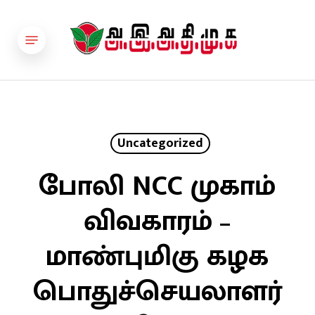
Skip
to
Menu
main
content
Uncategorized
போலி NCC முகாம்
விவகாரம் –
மாண்புமிகு கழக
பொதுச்செயலாளர்